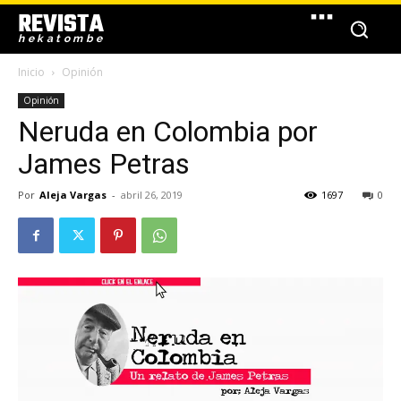
REVISTA
hekatombe
Inicio
Opinión
Opinión
Neruda en Colombia por
James Petras
Por
Aleja Vargas
-
abril 26, 2019
1697
0