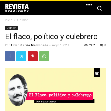
REVISTA
hekatombe
Inicio
Opinión
Opinión
El flaco, político y culebrero
Por
Edwin García Maldonado
-
mayo 1, 2019
1982
0