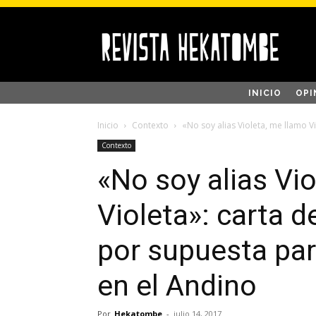
INICIO
OPI
Inicio
Contexto
«No soy alias Violeta, me llamo Vi
Contexto
«No soy alias Vi
Violeta»: carta 
por supuesta pa
en el Andino
Por
Hekatombe
-
julio 14, 2017