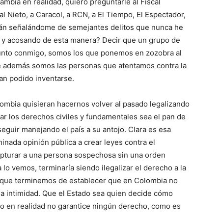
mbia en realidad, quiero preguntarle al Fiscal
l Nieto, a Caracol, a RCN, a El Tiempo, El Espectador,
tán señalándome de semejantes delitos que nunca he
 y acosando de esta manera? Decir que un grupo de
 junto conmigo, somos los que ponemos en zozobra al
ue además somos las personas que atentamos contra la
han podido inventarse.
ombia quisieran hacernos volver al pasado legalizando
lar los derechos civiles y fundamentales sea el pan de
seguir manejando el país a su antojo. Clara es esa
inada opinión pública a crear leyes contra el
apturar a una persona sospechosa sin una orden
a lo vemos, terminaría siendo ilegalizar el derecho a la
., que terminemos de establecer que en Colombia no
 la intimidad. Que el Estado sea quien decide cómo
 en realidad no garantice ningún derecho, como es