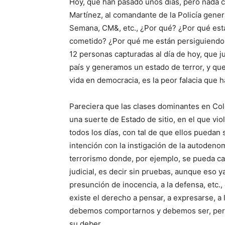
Hoy, que han pasado unos días, pero nada ca
Martínez, al comandante de la Policía genera
Semana, CM&, etc., ¿Por qué? ¿Por qué es
cometido? ¿Por qué me están persiguiendo
12 personas capturadas al día de hoy, que
país y generamos un estado de terror, y q
vida en democracia, es la peor falacia que 
Pareciera que las clases dominantes en Col
una suerte de Estado de sitio, en el que vio
todos los días, con tal de que ellos puedan 
intención con la instigación de la autodenom
terrorismo donde, por ejemplo, se pueda c
judicial, es decir sin pruebas, aunque eso y
presunción de inocencia, a la defensa, etc
existe el derecho a pensar, a expresarse, a
debemos comportarnos y debemos ser, pero
su deber.