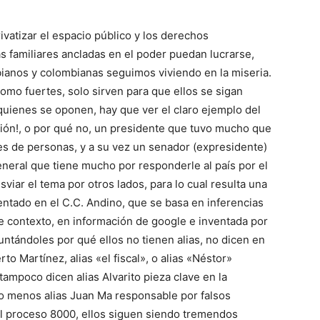
vatizar el espacio público y los derechos
s familiares ancladas en el poder puedan lucrarse,
bianos y colombianas seguimos viviendo en la miseria.
omo fuertes, solo sirven para que ellos se sigan
uienes se oponen, hay que ver el claro ejemplo del
ción!, o por qué no, un presidente que tuvo mucho que
les de personas, y a su vez un senador (expresidente)
general que tiene mucho por responderle al país por el
viar el tema por otros lados, para lo cual resulta una
tentado en el C.C. Andino, que se basa en inferencias
e contexto, en información de google e inventada por
untándoles por qué ellos no tienen alias, no dicen en
 Martínez, alias «el fiscal», o alias «Néstor»
tampoco dicen alias Alvarito pieza clave en la
o menos alias Juan Ma responsable por falsos
 el proceso 8000, ellos siguen siendo tremendos