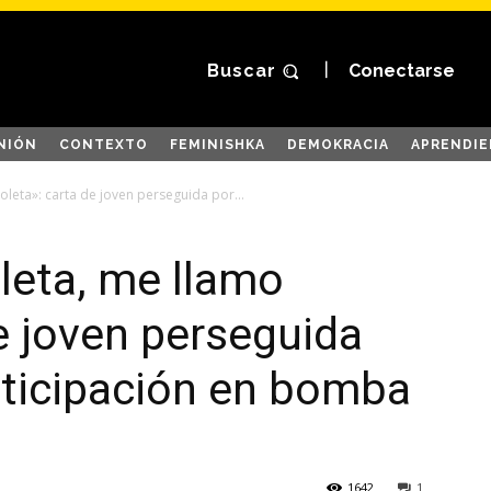
Buscar
Conectarse
NIÓN
CONTEXTO
FEMINISHKA
DEMOKRACIA
APRENDIE
oleta»: carta de joven perseguida por...
oleta, me llamo
de joven perseguida
rticipación en bomba
1642
1