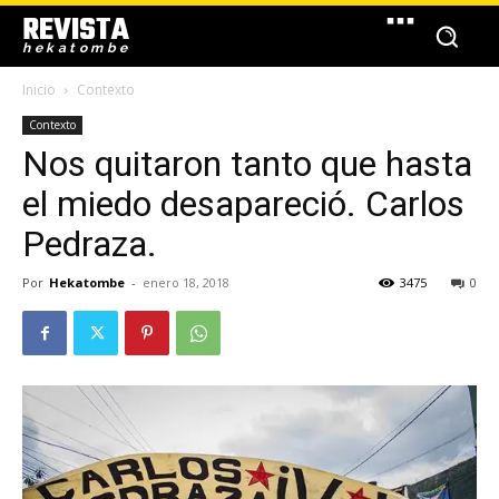
REVISTA
hekatombe
Inicio
Contexto
Contexto
Nos quitaron tanto que hasta
el miedo desapareció. Carlos
Pedraza.
Por
Hekatombe
-
enero 18, 2018
3475
0