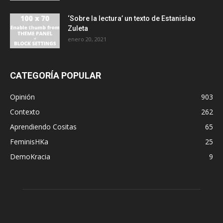
‘Sobre la lectura’ un texto de Estanislao
Zuleta
enero 20, 2021
CATEGORÍA POPULAR
Opinión
903
Contexto
262
Aprendiendo Cositas
65
FeminisHKa
25
DemoKracia
9