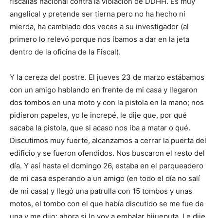
fiscalías nacional contra la violación de DDHH. Es muy
angelical y pretende ser tierna pero no ha hecho ni
mierda, ha cambiado dos veces a su investigador (al
primero lo relevó porque nos íbamos a dar en la jeta
dentro de la oficina de la Fiscal).
Y la cereza del postre. El jueves 23 de marzo estábamos
con un amigo hablando en frente de mi casa y llegaron
dos tombos en una moto y con la pistola en la mano; nos
pidieron papeles, yo le increpé, le dije que, por qué
sacaba la pistola, que si acaso nos iba a matar o qué.
Discutimos muy fuerte, alcanzamos a cerrar la puerta del
edificio y se fueron ofendidos. Nos buscaron el resto del
día. Y así hasta el domingo 26, estaba en el parqueadero
de mi casa esperando a un amigo (en todo el día no salí
de mi casa) y llegó una patrulla con 15 tombos y unas
motos, el tombo con el que había discutido se me fue de
una y me dijo: ahora si lo voy a embalar hijueputa. Le dije