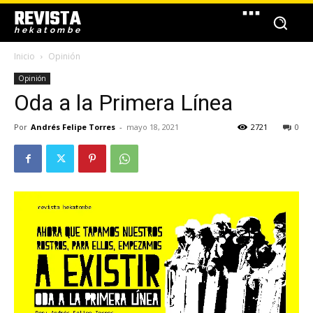
REVISTA
hekatombe
Inicio
Opinión
Opinión
Oda a la Primera Línea
Por
Andrés Felipe Torres
-
mayo 18, 2021
2721
0