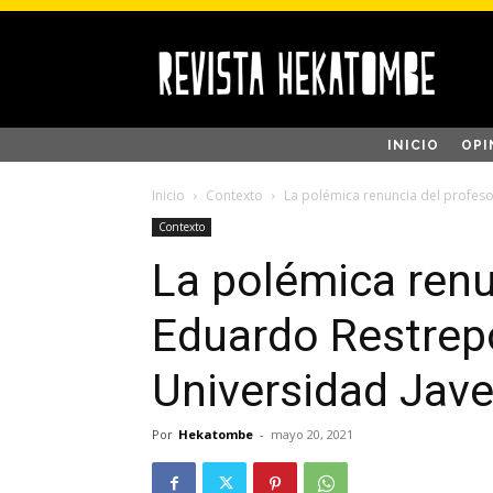
INICIO
OPI
Inicio
Contexto
La polémica renuncia del profeso
Contexto
La polémica renu
Eduardo Restrepo
Universidad Jave
Por
Hekatombe
-
mayo 20, 2021