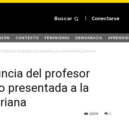
Buscar
Conectarse
NIÓN
CONTEXTO
FEMINISHKA
DEMOKRACIA
APRENDIE
r Eduardo Restrepo presentada a la Universidad Javeriana
ncia del profesor
 presentada a la
riana
25319
2