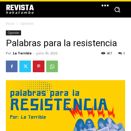
REVISTA
hekatombe
Inicio
Opinión
Opinión
Palabras para la resistencia
Por
La Terrible
-
junio 30, 2026
607
0