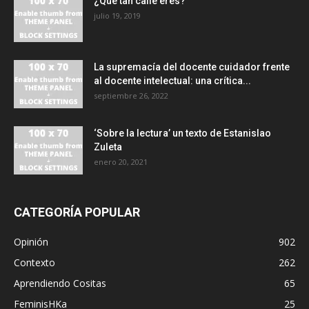
¿Qué tan calle eres?
julio 19, 2019
La supremacía del docente cuidador frente
al docente intelectual: una crítica...
septiembre 26, 2022
‘Sobre la lectura’ un texto de Estanislao
Zuleta
enero 20, 2021
CATEGORÍA POPULAR
Opinión
902
Contexto
262
Aprendiendo Cositas
65
FeminisHKa
25