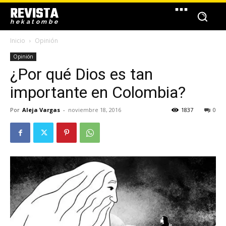
REVISTA
hekatombe
Inicio
Opinión
Opinión
¿Por qué Dios es tan
importante en Colombia?
Por
Aleja Vargas
-
noviembre 18, 2016
1837
0