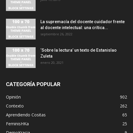
La supremacía del docente cuidador frente
al docente intelectual: una crítica...
septiembre 26, 2022
‘Sobre la lectura’ un texto de Estanislao
Zuleta
enero 20, 2021
CATEGORÍA POPULAR
Opinión
902
Contexto
262
Aprendiendo Cositas
65
FeminisHKa
25
DemoKracia
9