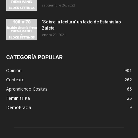
septiembre 26, 2022
‘Sobre la lectura’ un texto de Estanislao
Zuleta
enero 20, 2021
CATEGORÍA POPULAR
Opinión
901
Contexto
262
Aprendiendo Cositas
65
FeminisHKa
25
DemoKracia
9