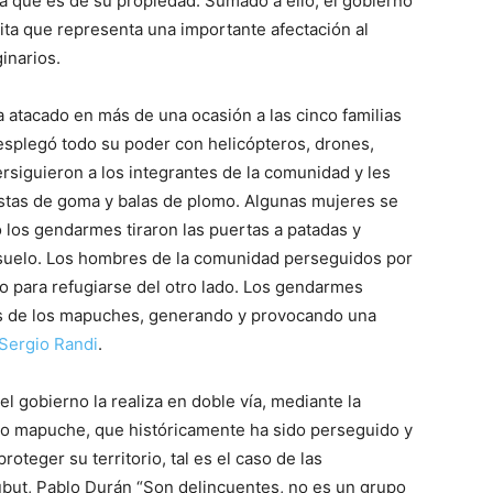
 que es de su propiedad. Sumado a ello, el gobierno
hita que representa una importante afectación al
ginarios.
a atacado en más de una ocasión a las cinco familias
desplegó todo su poder con helicópteros, drones,
Persiguieron a los integrantes de la comunidad y les
ostas de goma y balas de plomo. Algunas mujeres se
 los gendarmes tiraron las puertas a patadas y
l suelo. Los hombres de la comunidad perseguidos por
ado para refugiarse del otro lado. Los gendarmes
as de los mapuches, generando y provocando una
Sergio Randi
.
el gobierno la realiza en doble vía, mediante la
eblo mapuche, que históricamente ha sido perseguido y
teger su territorio, tal es el caso de las
but, Pablo Durán “Son delincuentes, no es un grupo