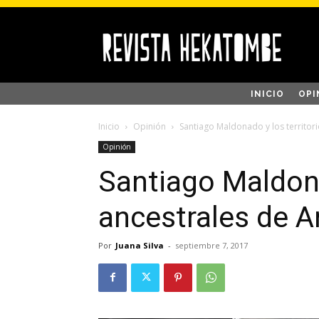
INICIO
OPI
Inicio
Opinión
Santiago Maldonado y los territor
Opinión
Santiago Maldona
ancestrales de A
Por
Juana Silva
-
septiembre 7, 2017