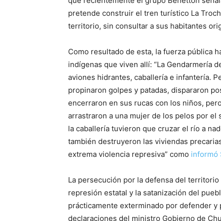
que recientemente el grupo Benetton señala
pretende construir el tren turístico La Troc
territorio, sin consultar a sus habitantes ori
Como resultado de esta, la fuerza pública h
indígenas que viven allí: “La Gendarmería 
aviones hidrantes, caballería e infantería. 
propinaron golpes y patadas, dispararon p
encerraron en sus rucas con los niños, pero
arrastraron a una mujer de los pelos por e
la caballería tuvieron que cruzar el río a n
también destruyeron las viviendas precari
extrema violencia represiva” como
informó 
La persecución por la defensa del territorio 
represión estatal y la satanización del pu
prácticamente exterminado por defender y pro
declaraciones del ministro Gobierno de Chu