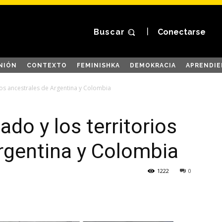
Buscar
Conectarse
NIÓN
CONTEXTO
FEMINISHKA
DEMOKRACIA
APRENDIE
ios ancestrales de Argentina y Colombia
do y los territorios
rgentina y Colombia
1222
0