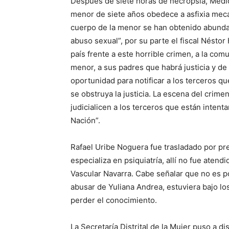
Después de siete horas de necropsia, Medici
menor de siete años obedece a asfixia mecá
cuerpo de la menor se han obtenido abunda
abuso sexual”, por su parte el fiscal Nésto
país frente a este horrible crimen, a la com
menor, a sus padres que habrá justicia y d
oportunidad para notificar a los terceros qu
se obstruya la justicia. La escena del crime
judicialicen a los terceros que están intenta
Nación”.
Rafael Uribe Noguera fue trasladado por pre
especializa en psiquiatría, allí no fue atendi
Vascular Navarra. Cabe señalar que no es p
abusar de Yuliana Andrea, estuviera bajo lo
perder el conocimiento.
La Secretaría Distrital de la Mujer puso a di