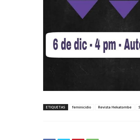
ETIQUETAS
feminicidio
Revista Hekatombe