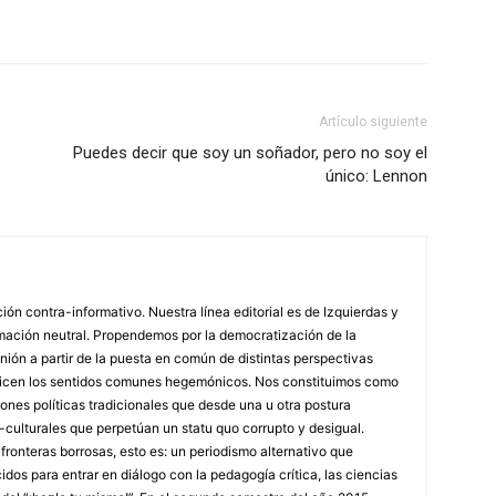
Artículo siguiente
Puedes decir que soy un soñador, pero no soy el
único: Lennon
n contra-informativo. Nuestra línea editorial es de Izquierdas y
rmación neutral. Propendemos por la democratización de la
inión a partir de la puesta en común de distintas perspectivas
tiricen los sentidos comunes hegemónicos. Nos constituimos como
iones políticas tradicionales que desde una u otra postura
o-culturales que perpetúan un statu quo corrupto y desigual.
onteras borrosas, esto es: un periodismo alternativo que
dos para entrar en diálogo con la pedagogía crítica, las ciencias