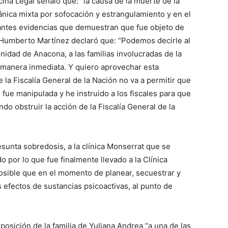
na Legal señaló que: “la causa de la muerte de la
nica mixta por sofocación y estrangulamiento y en el
ntes evidencias que demuestran que fue objeto de
r Humberto Martínez declaró que: “Podemos decirle al
unidad de Anacona, a las familias involucradas de la
e manera inmediata. Y quiero aprovechar esta
e la Fiscalía General de la Nación no va a permitir que
n fue manipulada y he instruido a los fiscales para que
ndo obstruir la acción de la Fiscalía General de la
sunta sobredosis, a la clínica Monserrat que se
do por lo que fue finalmente llevado a la Clínica
osible que en el momento de planear, secuestrar y
s efectos de sustancias psicoactivas, al punto de
sposición de la familia de Yuliana Andrea “a una de las