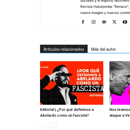
sociales y el espíritu fanziner
Revista Hekatombe “Renace”, a
nueva imagen y nuevos conten
Artículos relacionados
Más del autor
Editorial | ¿Por qué definimos a
Nos tiramos
Abelardo como un fascista?
ataque a V