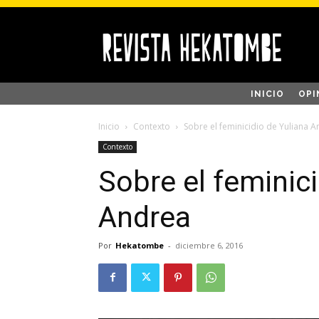
INICIO
OPI
Inicio
Contexto
Sobre el feminicidio de Yuliana 
Contexto
Sobre el feminici
Andrea
Por
Hekatombe
-
diciembre 6, 2016