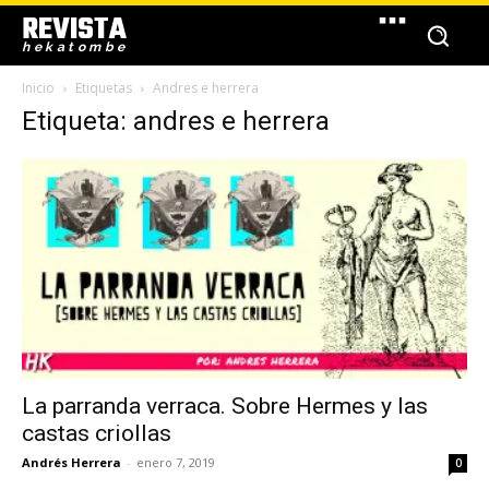
REVISTA
hekatombe
Inicio
Etiquetas
Andres e herrera
Etiqueta: andres e herrera
La parranda verraca. Sobre Hermes y las
castas criollas
Andrés Herrera
-
enero 7, 2019
0