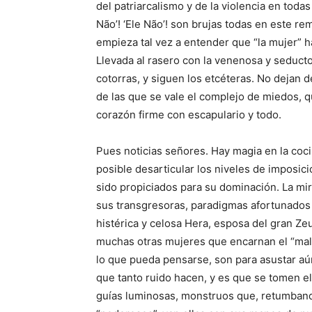
del patriarcalismo y de la violencia en toda
Não’! ‘Ele Não’! son brujas todas en este r
empieza tal vez a entender que “la mujer” h
Llevada al rasero con la venenosa y seductor
cotorras, y siguen los etcéteras. No dejan d
de las que se vale el complejo de miedos, 
corazón firme con escapulario y todo.
Pues noticias señores. Hay magia en la coci
posible desarticular los niveles de imposici
sido propiciados para su dominación. La mira
sus transgresoras, paradigmas afortunados d
histérica y celosa Hera, esposa del gran Zeu
muchas otras mujeres que encarnan el “mal”, 
lo que pueda pensarse, son para asustar a
que tanto ruido hacen, y es que se tomen el
guías luminosas, monstruos que, retumband