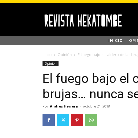
INICIO
OPI
Inicio
Opinión
El fuego bajo el caldero de las br
Opinión
El fuego bajo el 
brujas… nunca s
Por
Andrés Herrera
-
octubre 21, 2018