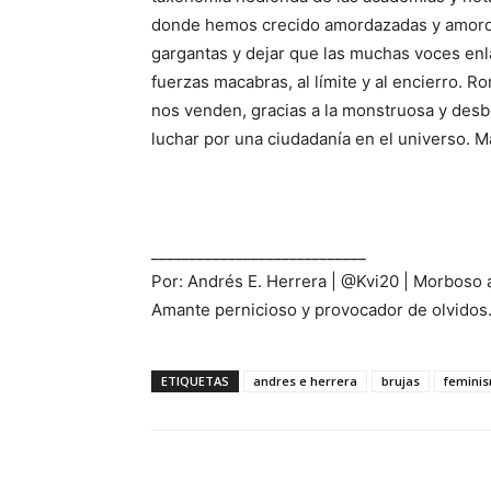
donde hemos crecido amordazadas y amordaz
gargantas y dejar que las muchas voces enla
fuerzas macabras, al límite y al encierro. R
nos venden, gracias a la monstruosa y desbo
luchar por una ciudadanía en el universo. Ma
____________________________
Por: Andrés E. Herrera | @Kvi20 | Morboso a
Amante pernicioso y provocador de olvidos.
ETIQUETAS
andres e herrera
brujas
femini