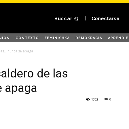
Buscar
Conectarse
NIÓN
CONTEXTO
FEMINISHKA
DEMOKRACIA
APRENDIE
ujas… nunca se apaga
caldero de las
e apaga
1302
0