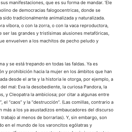
s sus manifestaciones, que es su forma de mandar. ‘Ele
emolino de democracias falogocentricas, donde se
a sido tradicionalmente animalizada y naturalizada.
a víbora, o con la zorra, o con la vaca reproductora,
e ser las grandes y tristísimas alusiones metafóricas,
que envuelven a los machitos de pecho peludo y
na y se está trepando en todas las faldas. Ya es
ón y prohibición hacia la mujer en los ámbitos que han
da desde el arte y la historia le otorga, por ejemplo, a
el mal: Eva la desobediente, la curiosa Pandora, la
s, y Cleopatra la ambiciosa; por citar a algunas entre
el “caos” y la “destrucción”. (Las comillas, contrario a
ún más a los ya asustadizos embaucadores del discurso
 trabajo al menos de borrarlas). Y, sin embargo, son
o en el mundo de los varoncitos ególatras y