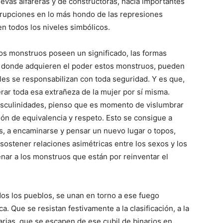
evas alfareras y de constructoras, hacia importantes
 irrupciones en lo más hondo de las represiones
en todos los niveles simbólicos.
os monstruos poseen un significado, las formas
de donde adquieren el poder estos monstruos, pueden
les se responsabilizan con toda seguridad. Y es que,
erar toda esa extrañeza de la mujer por sí misma.
sculinidades, pienso que es momento de vislumbrar
ión de equivalencia y respeto. Esto se consigue a
cas, a encaminarse y pensar un nuevo lugar o topos,
 sostener relaciones asimétricas entre los sexos y los
nar a los monstruos que están por reinventar el
dos los pueblos, se unan en torno a ese fuego
ca. Que se resistan festivamente a la clasificación, a la
rias, que se escapen de ese cubil de binarios en