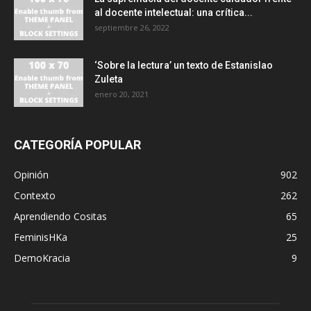
al docente intelectual: una crítica...
septiembre 26, 2022
‘Sobre la lectura’ un texto de Estanislao
Zuleta
enero 20, 2021
CATEGORÍA POPULAR
Opinión
902
Contexto
262
Aprendiendo Cositas
65
FeminisHKa
25
DemoKracia
9