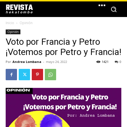
REVISTA
hekatombe
Inicio
Opinión
Opinión
Voto por Francia y Petro
¡Votemos por Petro y Francia!
Por
Andrea Lombana
-
mayo 24, 2022
1421
0