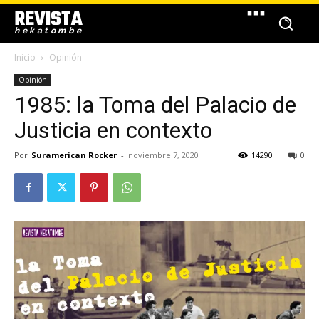
REVISTA
hekatombe
Inicio
Opinión
Opinión
1985: la Toma del Palacio de
Justicia en contexto
Por
Suramerican Rocker
-
noviembre 7, 2020
14290
0