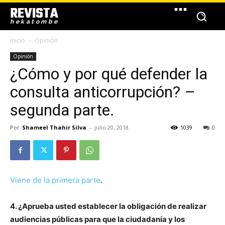
REVISTA
hekatombe
Inicio
Opinión
Opinión
¿Cómo y por qué defender la
consulta anticorrupción? –
segunda parte.
Por
Shameel Thahir Silva
-
julio 20, 2018
1039
0
Viene de la primera parte
.
4. ¿Aprueba usted establecer la obligación de realizar
audiencias públicas para que la ciudadanía y los