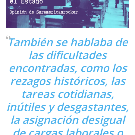
También se hablaba de
las dificultades
encontradas, como los
rezagos históricos, las
tareas cotidianas,
inútiles y desgastantes,
la asignación desigual
de cargas laborales o