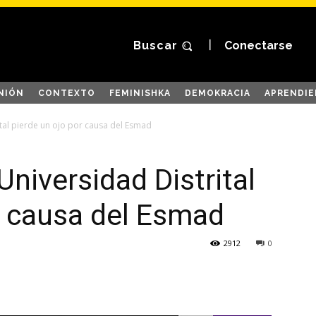
Buscar
Conectarse
NIÓN
CONTEXTO
FEMINISHKA
DEMOKRACIA
APRENDIE
ital pierde un ojo por causa del Esmad
Universidad Distrital
r causa del Esmad
2912
0