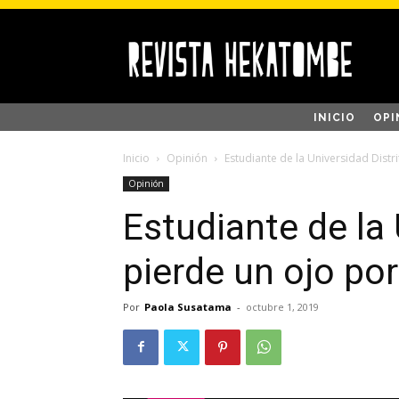
INICIO
OPI
Inicio
Opinión
Estudiante de la Universidad Distr
Opinión
Estudiante de la 
pierde un ojo po
Por
Paola Susatama
-
octubre 1, 2019