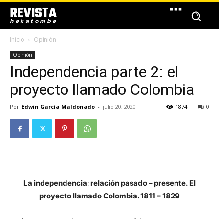
REVISTA
hekatombe
Inicio
Opinión
Opinión
Independencia parte 2: el
proyecto llamado Colombia
Por
Edwin García Maldonado
-
julio 20, 2020
1874
0
La independencia: relación pasado – presente.
El
proyecto llamado Colombia. 1811 – 1829