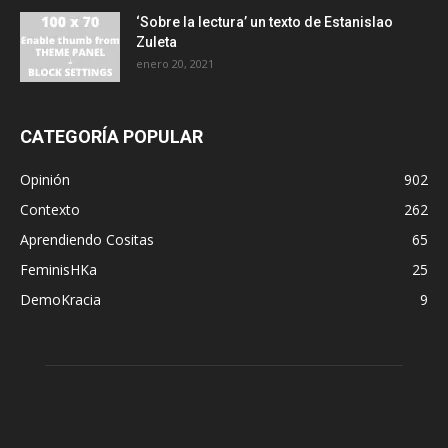
‘Sobre la lectura’ un texto de Estanislao
Zuleta
enero 20, 2021
CATEGORÍA POPULAR
Opinión
902
Contexto
262
Aprendiendo Cositas
65
FeminisHKa
25
DemoKracia
9