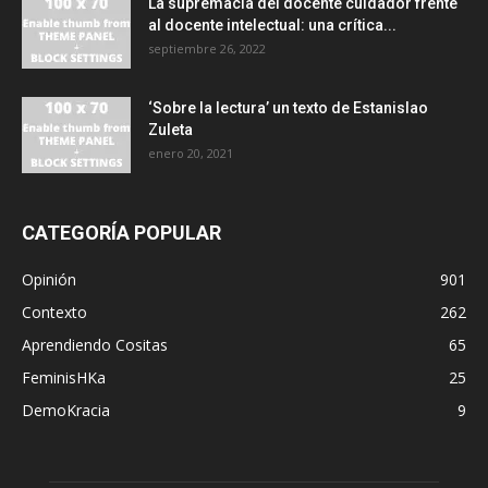
La supremacía del docente cuidador frente
al docente intelectual: una crítica...
septiembre 26, 2022
‘Sobre la lectura’ un texto de Estanislao
Zuleta
enero 20, 2021
CATEGORÍA POPULAR
Opinión
901
Contexto
262
Aprendiendo Cositas
65
FeminisHKa
25
DemoKracia
9