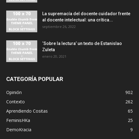
La supremacía del docente cuidador frente
al docente intelectual: una crítica...
septiembre 26, 2022
‘Sobre la lectura’ un texto de Estanislao
Zuleta
enero 20, 2021
CATEGORÍA POPULAR
Opinión
902
Contexto
262
Aprendiendo Cositas
65
FeminisHKa
25
DemoKracia
9