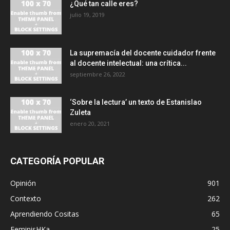
¿Qué tan calle eres?
julio 19, 2019
La supremacía del docente cuidador frente
al docente intelectual: una crítica...
septiembre 26, 2022
‘Sobre la lectura’ un texto de Estanislao
Zuleta
enero 20, 2021
CATEGORÍA POPULAR
Opinión
901
Contexto
262
Aprendiendo Cositas
65
FeminisHKa
25