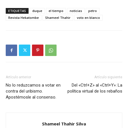
ETIQUETAS
duque
el tiempo
noticias
petro
Revista Hekatombe
Shameel Thahir
voto en blanco
Artículo anterior
Artículo siguiente
No lo reduzcamos a votar en
Del «Ctrl+Z» al «Ctrl+Y»: La
contra del uribismo.
política virtual de los rebaños
Apostémosle al consenso.
Shameel Thahir Silva