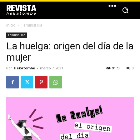
REVISTA
hekatombe
Inicio
FeminisHKa
FeminisHKa
La huelga: origen del día de la
mujer
Por
Hekatombe
-
marzo 7, 2021
9170
0