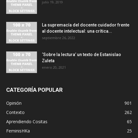
julio 19, 2019
La supremacía del docente cuidador frente
al docente intelectual: una crítica...
septiembre 26, 2022
‘Sobre la lectura’ un texto de Estanislao
Zuleta
enero 20, 2021
CATEGORÍA POPULAR
Opinión
901
Contexto
262
Aprendiendo Cositas
65
FeminisHKa
25