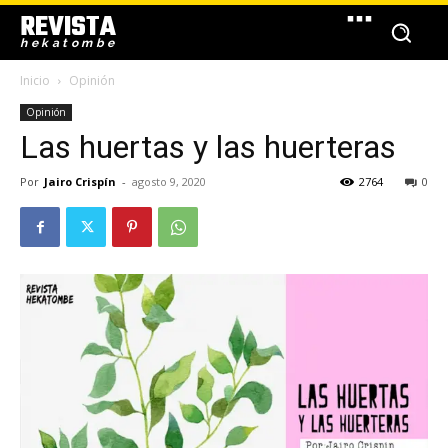
REVISTA
hekatombe
Inicio
Opinión
Opinión
Las huertas y las huerteras
Por
Jairo Crispín
-
agosto 9, 2020
2764
0