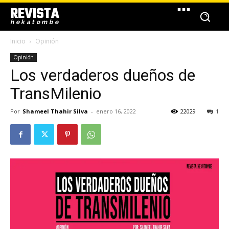
REVISTA
hekatombe
Inicio
Opinión
Opinión
Los verdaderos dueños de
TransMilenio
Por
Shameel Thahir Silva
-
enero 16, 2022
22029
1