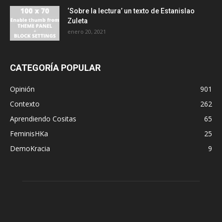
‘Sobre la lectura’ un texto de Estanislao
Zuleta
enero 20, 2021
CATEGORÍA POPULAR
Opinión
901
Contexto
262
Aprendiendo Cositas
65
FeminisHKa
25
DemoKracia
9