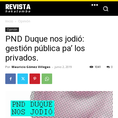
REVISTA
hekatombe
Inicio
Opinión
Opinión
PND Duque nos jodió:
gestión pública pa’ los
privados.
Por
Mauricio Gómez Villegas
-
junio 2, 2019
1041
0