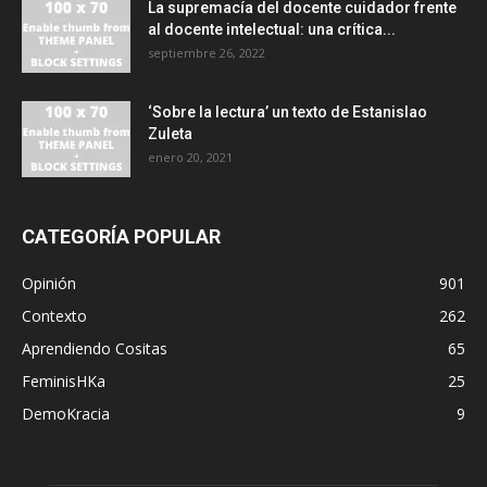
La supremacía del docente cuidador frente
al docente intelectual: una crítica...
septiembre 26, 2022
‘Sobre la lectura’ un texto de Estanislao
Zuleta
enero 20, 2021
CATEGORÍA POPULAR
Opinión
901
Contexto
262
Aprendiendo Cositas
65
FeminisHKa
25
DemoKracia
9