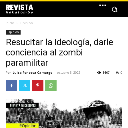
REVISTA
hekatombe
Inicio
Opinión
Opinión
Resucitar la ideología, darle
conciencia al zombi
paramilitar
Por
Luisa Fonseca Camargo
-
octubre 3, 2022
1467
0