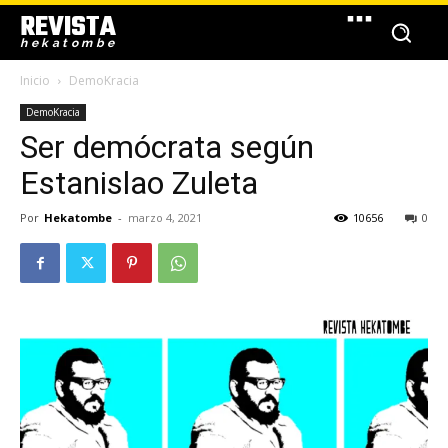
REVISTA
hekatombe
Inicio
DemoKracia
DemoKracia
Ser demócrata según
Estanislao Zuleta
Por
Hekatombe
-
marzo 4, 2021
10656
0