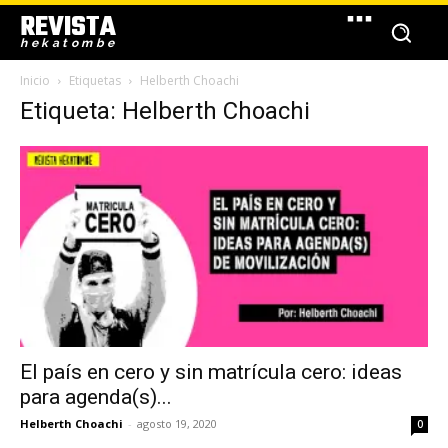
REVISTA
hekatombe
Inicio
Etiquetas
Helberth Choachi
Etiqueta: Helberth Choachi
El país en cero y sin matrícula cero: ideas
para agenda(s)...
Helberth Choachi
-
agosto 19, 2020
0