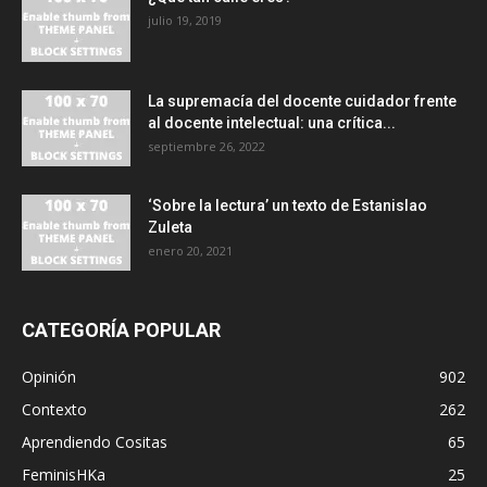
julio 19, 2019
La supremacía del docente cuidador frente
al docente intelectual: una crítica...
septiembre 26, 2022
‘Sobre la lectura’ un texto de Estanislao
Zuleta
enero 20, 2021
CATEGORÍA POPULAR
Opinión
902
Contexto
262
Aprendiendo Cositas
65
FeminisHKa
25