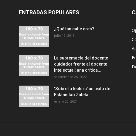
ENTRADAS POPULARES
C
¿Qué tan calle eres?
O
julio 19, 2019
C
A
F
La supremacía del docente
cuidador frente al docente
D
intelectual: una crítica...
septiembre 26, 2022
‘Sobre la lectura’ un texto de
Estanislao Zuleta
enero 20, 2021