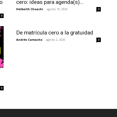
ho
cero: ideas para agenda(s)...
Helberth Choachi
-
agosto 19, 2020
0
0
De matrícula cero a la gratuidad
Andrés Camacho
-
agosto 2, 2020
0
0