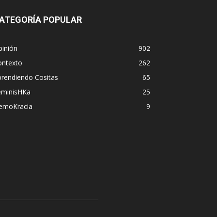
ATEGORÍA POPULAR
pinión
902
ontexto
262
prendiendo Cositas
65
eminisHKa
25
emoKracia
9