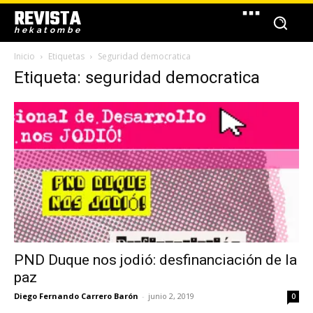
REVISTA
hekatombe
Inicio
Etiquetas
Seguridad democratica
Etiqueta: seguridad democratica
PND Duque nos jodió: desfinanciación de la
paz
Diego Fernando Carrero Barón
-
junio 2, 2019
0