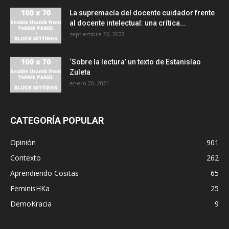
La supremacía del docente cuidador frente
al docente intelectual: una crítica...
septiembre 26, 2022
‘Sobre la lectura’ un texto de Estanislao
Zuleta
enero 20, 2021
CATEGORÍA POPULAR
Opinión
901
Contexto
262
Aprendiendo Cositas
65
FeminisHKa
25
DemoKracia
9