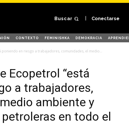
Buscar
Conectarse
NIÓN
CONTEXTO
FEMINISHKA
DEMOKRACIA
APRENDIE
á poniendo en riesgo a trabajadores, comunidades, el medio...
e Ecopetrol “está
go a trabajadores,
 medio ambiente y
 petroleras en todo el