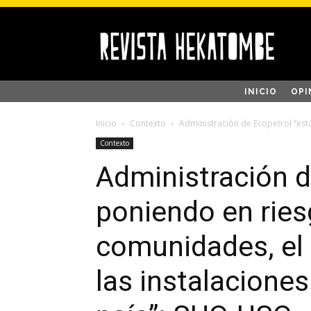
INICIO
OPI
Inicio
Contexto
Administración de Ecopetrol “est
Contexto
Administración d
poniendo en ries
comunidades, el
las instalaciones