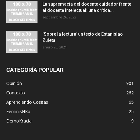
La supremacía del docente cuidador frente
al docente intelectual: una crítica...
septiembre 26, 2022
‘Sobre la lectura’ un texto de Estanislao
Zuleta
enero 20, 2021
CATEGORÍA POPULAR
Opinión
901
Contexto
262
Aprendiendo Cositas
65
FeminisHKa
25
DemoKracia
9