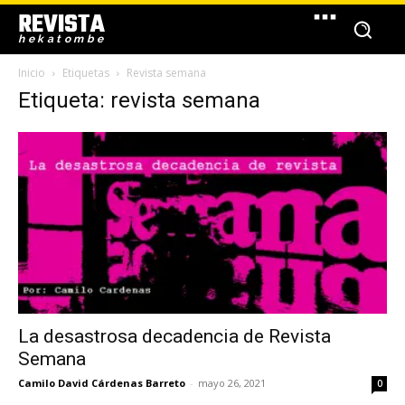
REVISTA
hekatombe
Inicio
Etiquetas
Revista semana
Etiqueta: revista semana
La desastrosa decadencia de Revista
Semana
Camilo David Cárdenas Barreto
-
mayo 26, 2021
0