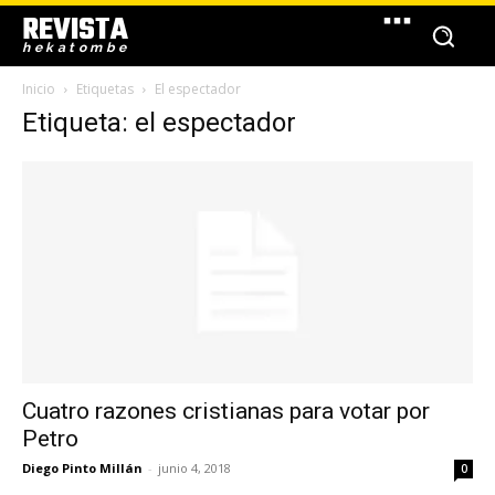
REVISTA
hekatombe
Inicio
Etiquetas
El espectador
Etiqueta: el espectador
Cuatro razones cristianas para votar por
Petro
Diego Pinto Millán
-
junio 4, 2018
0