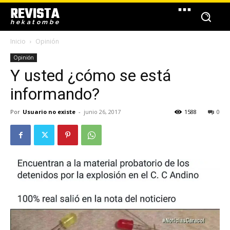
REVISTA
hekatombe
Inicio
Opinión
Opinión
Y usted ¿cómo se está
informando?
Por
Usuario no existe
-
junio 26, 2017
1588
0