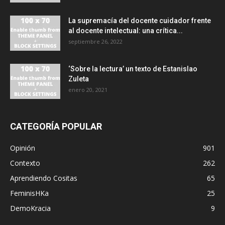
La supremacía del docente cuidador frente
al docente intelectual: una crítica...
septiembre 26, 2022
‘Sobre la lectura’ un texto de Estanislao
Zuleta
enero 20, 2021
CATEGORÍA POPULAR
Opinión
901
Contexto
262
Aprendiendo Cositas
65
FeminisHKa
25
DemoKracia
9