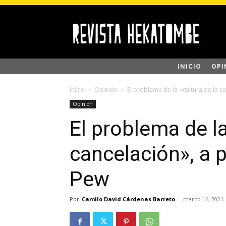
INICIO
OPI
Inicio
Opinión
El problema de la «cultura de la c
Opinión
El problema de la
cancelación», a 
Pew
Por
Camilo David Cárdenas Barreto
-
marzo 16, 2021