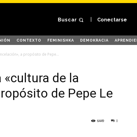
Buscar
Conectarse
NIÓN
CONTEXTO
FEMINISHKA
DEMOKRACIA
APRENDIE
ancelación», a propósito de Pepe...
 «cultura de la
propósito de Pepe Le
6449
0