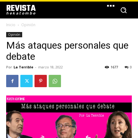
REVISTA
hekatombe
Inicio
Opinión
Opinión
Más ataques personales que
debate
Por
La Terrible
-
marzo 18, 2022
1677
0