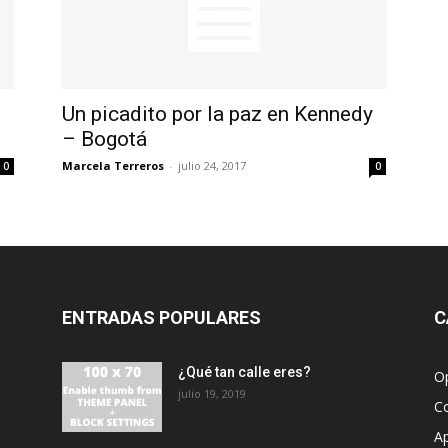
Un picadito por la paz en Kennedy
– Bogotá
Marcela Terreros
-
julio 24, 2017
0
0
ENTRADAS POPULARES
C
¿Qué tan calle eres?
O
julio 19, 2019
C
A