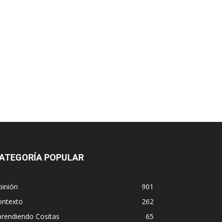
ATEGORÍA POPULAR
pinión
901
ontexto
262
prendiendo Cositas
65