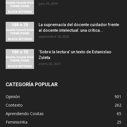
julio 19, 2019
La supremacía del docente cuidador frente
al docente intelectual: una crítica...
septiembre 26, 2022
‘Sobre la lectura’ un texto de Estanislao
Zuleta
enero 20, 2021
CATEGORÍA POPULAR
Opinión
901
Contexto
262
Aprendiendo Cositas
65
FeminisHKa
25