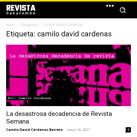
REVISTA
hekatombe
Inicio
Etiquetas
Camilo david cardenas
Etiqueta: camilo david cardenas
La desastrosa decadencia de Revista
Semana
Camilo David Cárdenas Barreto
-
mayo 26, 2021
0