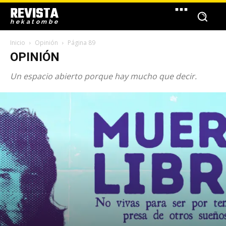
REVISTA
hekatombe
Inicio
Opinión
Página 89
OPINIÓN
Un espacio abierto porque hay mucho que decir.