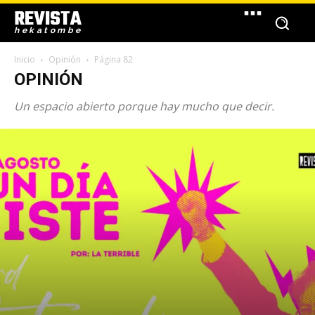
REVISTA
hekatombe
Inicio
Opinión
Página 82
OPINIÓN
Un espacio abierto porque hay mucho que decir.