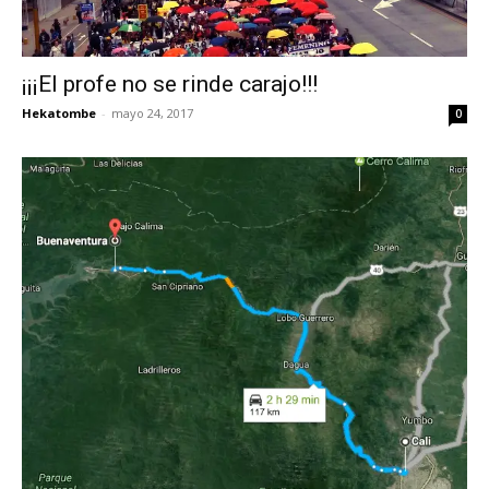
¡¡¡El profe no se rinde carajo!!!
Hekatombe
-
mayo 24, 2017
0