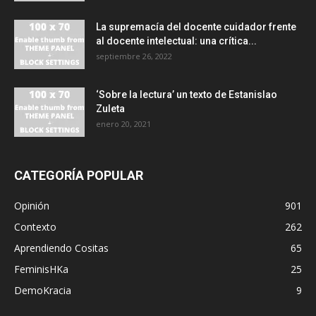
La supremacía del docente cuidador frente
al docente intelectual: una crítica...
septiembre 26, 2022
‘Sobre la lectura’ un texto de Estanislao
Zuleta
enero 20, 2021
CATEGORÍA POPULAR
Opinión
901
Contexto
262
Aprendiendo Cositas
65
FeminisHKa
25
DemoKracia
9