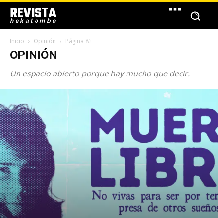
REVISTA
hekatombe
Inicio
Opinión
Página 83
OPINIÓN
Un espacio abierto porque hay mucho que decir.